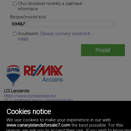
Chci dostávat novinky a zajímavé
informace
Bezpečnostní kód
Souhlasím
Zásady ochrany osobních
údajů
LCI Lanzarote
https://www.lcirealestate.es/
(+34)828057669 (+34)609938389
Cookies notice
We use cookies to make your experience in our web
www.canaryislandsforsale7.com
the best possible. For this
reason, we ask you to accept their use. If you wish to know m