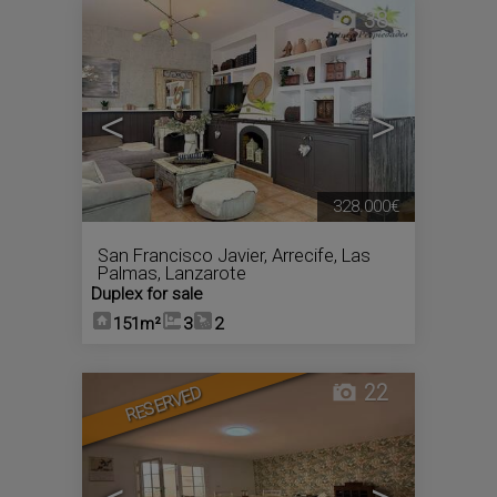
38
<
>
328.000€
San Francisco Javier
,
Arrecife
,
Las
Palmas, Lanzarote
Duplex for sale
151m²
3
2
22
RESERVED