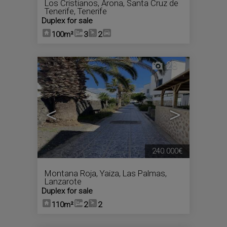
Los Cristianos
,
Arona
,
Santa Cruz de
Tenerife, Tenerife
Duplex for sale
100m²
3
2
28
<
>
240.000€
Montana Roja
,
Yaiza
,
Las Palmas,
Lanzarote
Duplex for sale
110m²
2
2