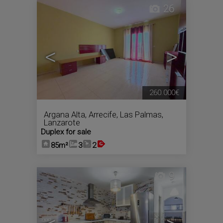
26
<
>
260.000€
Argana Alta
,
Arrecife
,
Las Palmas,
Lanzarote
Duplex for sale
85m²
3
2
9