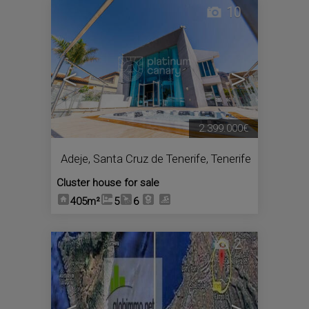
10
<
>
2.399.000€
Adeje
,
Santa Cruz de Tenerife, Tenerife
Cluster house for sale
405m²
5
6
2