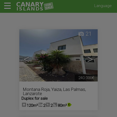
Language
21
<
>
240.000€
Montana Roja
,
Yaiza
,
Las Palmas,
Lanzarote
Duplex for sale
120m²
2
2
80m²