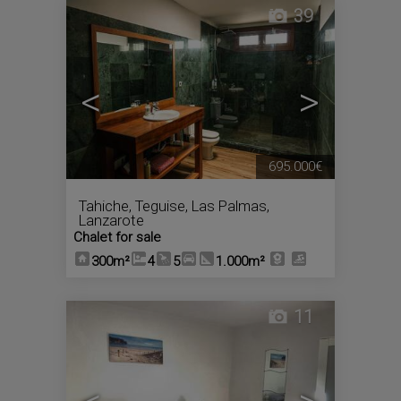
39
<
>
695.000€
Tahiche
,
Teguise
,
Las Palmas,
Lanzarote
Chalet for sale
300m²
4
5
1.000m²
11