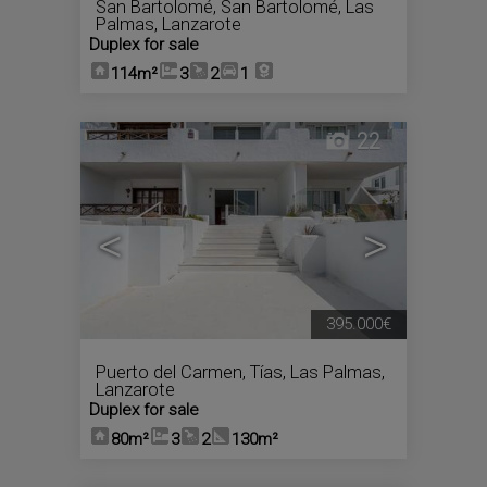
San Bartolomé
,
San Bartolomé
,
Las
Palmas, Lanzarote
Duplex for sale
114m²
3
2
1
22
<
>
395.000€
Puerto del Carmen
,
Tías
,
Las Palmas,
Lanzarote
Duplex for sale
80m²
3
2
130m²