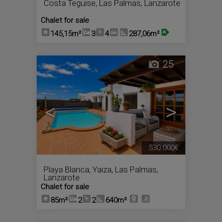
Costa Teguise
,
Las Palmas, Lanzarote
Chalet for sale
145,15m²
3
4
287,06m²
25
<
>
530.000€
Playa Blanca
,
Yaiza
,
Las Palmas,
Lanzarote
Chalet for sale
85m²
2
2
640m²