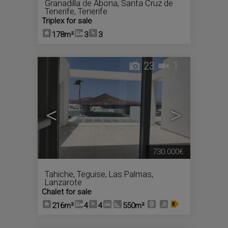
Granadilla de Abona
,
Santa Cruz de
Tenerife, Tenerife
Triplex for sale
178m²
3
3
23
1
<
>
730.000€
Tahiche
,
Teguise
,
Las Palmas,
Lanzarote
Chalet for sale
216m²
4
4
550m²