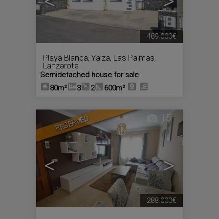
<
>
489.000€
Playa Blanca
,
Yaiza
,
Las Palmas,
Lanzarote
Semidetached house for sale
80m²
3
2
600m²
15
RESERVED
<
>
288.000€