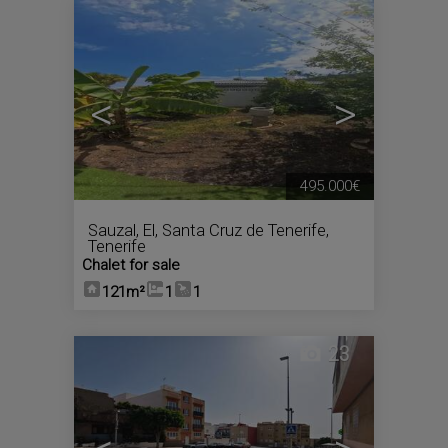
<
>
495.000€
Sauzal, El
,
Santa Cruz de Tenerife,
Tenerife
Chalet for sale
121m²
1
1
23