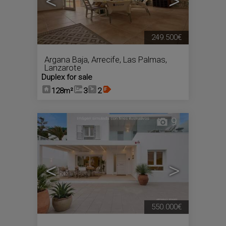
<
>
249.500€
Argana Baja
,
Arrecife
,
Las Palmas,
Lanzarote
Duplex for sale
128m²
3
2
9
<
>
550.000€