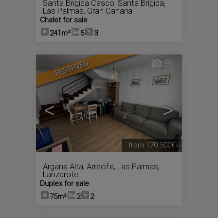
Santa Brigida Casco
,
Santa Brígida
,
Las Palmas, Gran Canaria
Chalet for sale
241m²
5
3
9
RESERVED
<
>
from
170.500€
Argana Alta
,
Arrecife
,
Las Palmas,
Lanzarote
Duplex for sale
75m²
2
2