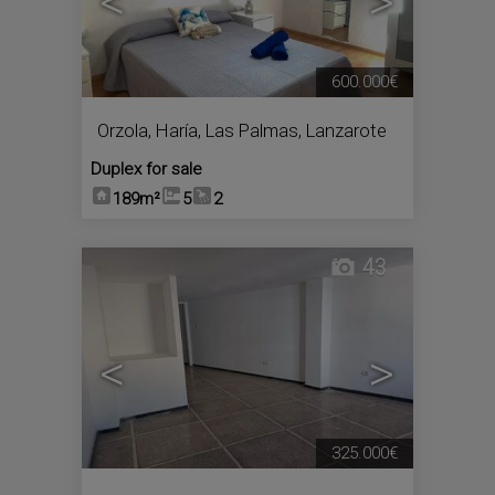
<
>
600.000€
Orzola
,
Haría
,
Las Palmas, Lanzarote
Duplex for sale
189m²
5
2
43
<
>
325.000€