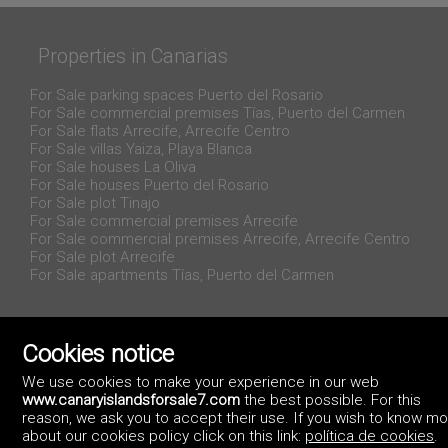
Properties in Canarias
For Sale parking spaces Puerto del Rosario
For Sale commercial premises Tías, Puerto del Carmen
For Sale flats Arrecife, Arrecife Centro
For Sale villas Yaiza, Playa Blanca
For Sale houses La Oliva
For Sale houses Puerto del Rosario
For Sale plot Tinajo
For Sale commercial premises Arrecife
For Sale commercial premises Arrecife, Arrecife Centro
For Sale plot Arrecife
For Sale apartments Tías, Puerto del Carmen
Cookies notice
We use cookies to make your experience in our web
www.canaryislandsforsale7.com
the best possible. For this
reason, we ask you to accept their use. If you wish to know m
about our cookies policy click on this link:
política de cookies
.