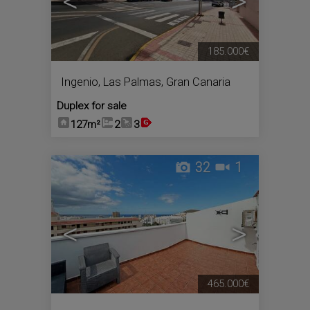
<
>
185.000€
Ingenio
,
Las Palmas, Gran Canaria
Duplex for sale
127m²
2
3
32
1
<
>
465.000€