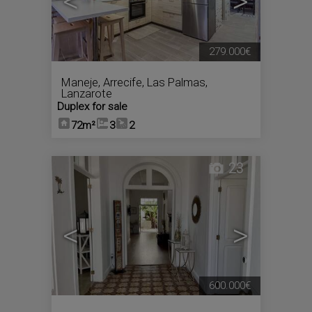
<
>
279.000€
Maneje
,
Arrecife
,
Las Palmas,
Lanzarote
Duplex for sale
72m²
3
2
23
<
>
600.000€