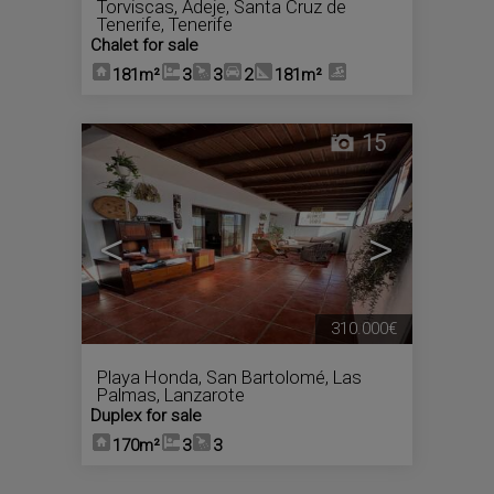
Torviscas
,
Adeje
,
Santa Cruz de
Tenerife, Tenerife
Chalet for sale
181m²
3
3
2
181m²
15
<
>
310.000€
Playa Honda
,
San Bartolomé
,
Las
Palmas, Lanzarote
Duplex for sale
170m²
3
3