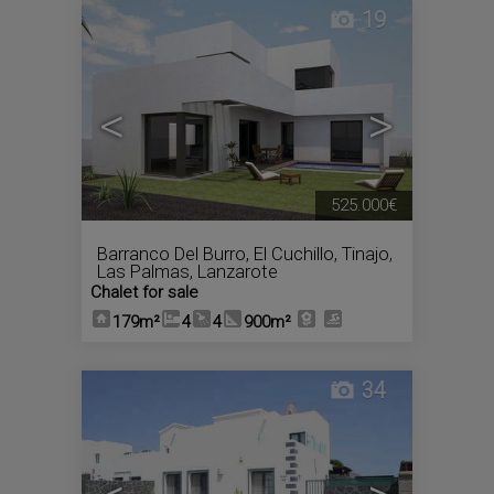
19
<
>
525.000€
Barranco Del Burro
,
El Cuchillo
,
Tinajo
,
Las Palmas, Lanzarote
Chalet for sale
179m²
4
4
900m²
34