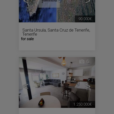
<
>
90.000€
Santa Ursula
,
Santa Cruz de Tenerife,
Tenerife
for sale
6
<
>
1.250.000€