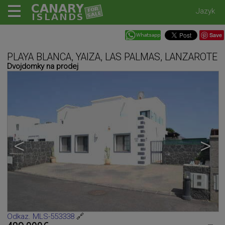
Jazyk
Save
PLAYA BLANCA, YAIZA, LAS PALMAS, LANZAROTE
Dvojdomky na prodej
<
>
Odkaz. MLS-553338
🔗