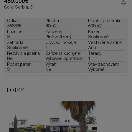
489.000€
Calle Serbia, 5
Odkaz:
Plocha:
Plocha pozemku:
553338
80m2
600m2
Ložnice:
Zařízený:
Bazén:
3
Plně zařízený
Soukromé
Zahrada:
Obývací pokeje:
Vestavěné skříně:
Soukromé
1
Ano
Nezávislá jídelna:
Zařízená kuchyně:
Terasy:
Ne
Vybaven spotřebiči
1
Počet pater:
Výtah:
Stav zachování:
2
Ne
Výborně
FOTKY