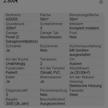
2.300€
Referenz:
Fläche:
Benutzungsfläche:
620203
92m²
92m²
Grundstück:
Schlafzimmer:
Möbliert:
200m²
3
Komplett möbliert
Garage:
Garage Typ:
Pool:
Privat (2
Geschlossen
Nein
Garagenstellplätze)
Schränke:
Esszimmer:
Küchenausstattung:
Ja
Nein
Mit Geräten
ausgestattet
Art der Küche:
Terrassen:
Ort:
Unabhängig
2
Aussen
Fussboden:
Art der Fenster:
Abstellraum:
Parkett
Climalit, PVC
Ja (20.00m²)
Keller:
Warmwasser:
Art der Wasser-
Ja
Ja
Heizung:
Elektrische Heizung
Etagenanzahl:
Personenaufzug:
Fassade:
2
Nein
Stein
Baujahr:
Beschaffenheit:
2000 (26 Jahr)
Ausgezeichnet