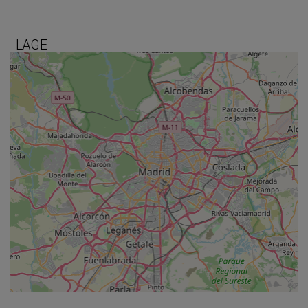
LAGE
+
−