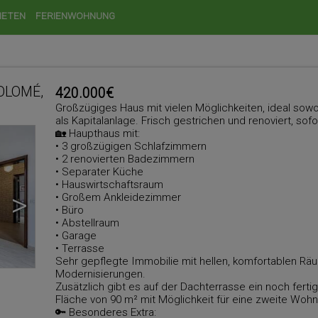
IETEN
FERIENWOHNUNG
OLOMÉ,
420.000€
Großzügiges Haus mit vielen Möglichkeiten, ideal sowo
als Kapitalanlage. Frisch gestrichen und renoviert, sofo
🏡 Haupthaus mit:
• 3 großzügigen Schlafzimmern
• 2 renovierten Badezimmern
• Separater Küche
• Hauswirtschaftsraum
>
• Großem Ankleidezimmer
• Büro
• Abstellraum
• Garage
• Terrasse
Sehr gepflegte Immobilie mit hellen, komfortablen 
Modernisierungen.
Zusätzlich gibt es auf der Dachterrasse ein noch fert
Fläche von 90 m² mit Möglichkeit für eine zweite Wohn
🔑 Besonderes Extra: