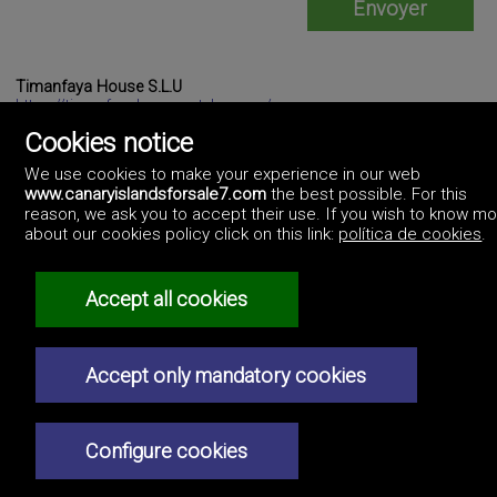
Timanfaya House S.L.U
https://timanfayahouse.artekasa.es/
+34.928.503.963 +34.608.818.041
Cookies notice
We use cookies to make your experience in our web
www.canaryislandsforsale7.com
the best possible. For this
reason, we ask you to accept their use. If you wish to know m
about our cookies policy click on this link:
política de cookies
.
Accept all cookies
©2017 Canary Islands For Sale
Artek Soluciones Informáticas.
Accept only mandatory cookies
C. Doña Micaela Hernández, 1. Oficina 2.
Canary Islands.
Politique de confidentialité
Configure cookies