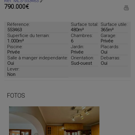
Ref. MLS-553463
🔗
790.000€
Réference:
Surface total:
Surface utile:
553463
480m²
365m²
Superficie du terrain:
Chambres:
Garage:
1.000m²
6
Privée
Piscine:
Jardin:
Placards:
Privée
Privée
Oui
Salle à manger independante:
Orientation:
Debarras:
Oui
Sud-ouest
Oui
Lever:
Non
FOTOS