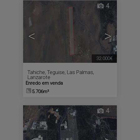
4
<
>
32.000€
Tahiche
,
Teguise
,
Las Palmas,
Lanzarote
Enredo em venda
5.706m²
4