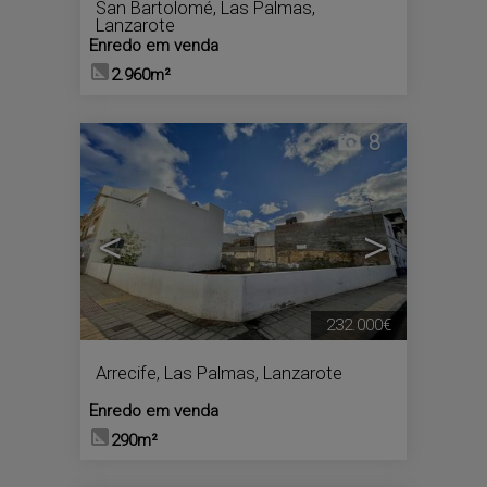
San Bartolomé
,
Las Palmas,
Lanzarote
Enredo em venda
2.960m²
8
<
>
232.000€
Arrecife
,
Las Palmas, Lanzarote
Enredo em venda
290m²