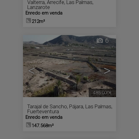
Valterra
,
Arrecife
,
Las Palmas,
Lanzarote
Enredo em venda
212m²
6
<
>
485.000€
Tarajal de Sancho
,
Pájara
,
Las Palmas,
Fuerteventura
Enredo em venda
147.568m²