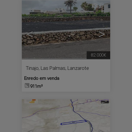
6
<
>
82.000€
Tinajo
,
Las Palmas, Lanzarote
Enredo em venda
911m²
7