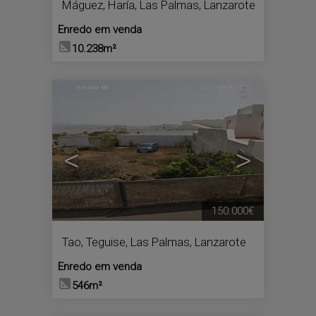
Máguez
,
Haría
,
Las Palmas, Lanzarote
Enredo em venda
10.238m²
5
<
>
150.000€
Tao
,
Teguise
,
Las Palmas, Lanzarote
Enredo em venda
546m²