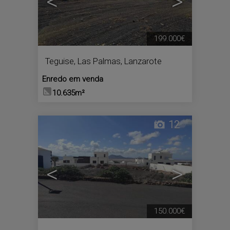
<
>
199.000€
Teguise
,
Las Palmas, Lanzarote
Enredo em venda
10.635m²
12
<
>
150.000€