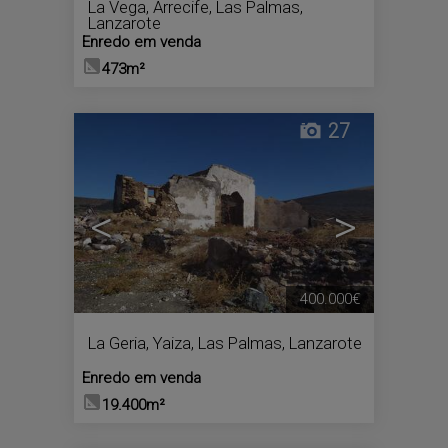
La Vega
,
Arrecife
,
Las Palmas,
Lanzarote
Enredo em venda
473m²
27
<
>
400.000€
La Geria
,
Yaiza
,
Las Palmas, Lanzarote
Enredo em venda
19.400m²