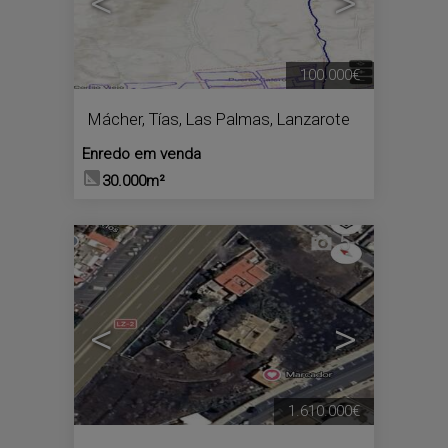
<
>
100.000€
Mácher
,
Tías
,
Las Palmas, Lanzarote
Enredo em venda
30.000m²
5
<
>
1.610.000€