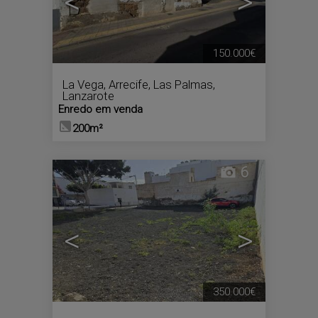
<
>
150.000€
La Vega
,
Arrecife
,
Las Palmas,
Lanzarote
Enredo em venda
200m²
6
<
>
350.000€