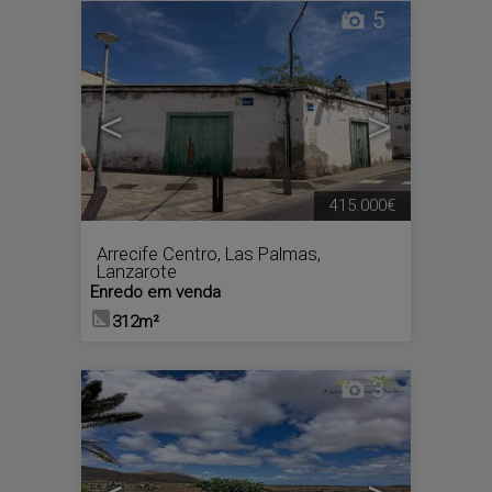
5
<
>
415.000€
Arrecife Centro
,
Las Palmas,
Lanzarote
Enredo em venda
312m²
3